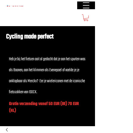
Gratis verzending vanaf €50(BE) € 70 (NL)
Cycling made perfect
Heb je bij het fietsen ooit al gedacht dat je aan het spurten was
als Boonen, aan het klimmen als Evenepoel of voelde je je
onklopbaar als Merckx? Eer je wielericonen met de iconische
fietssokken van ISOCK.
Gratis verzending vanaf 50 EUR (BE) 70 EUR
(NL)