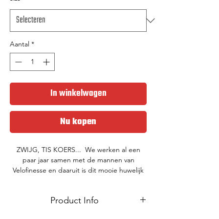
Aantal
*
In winkelwagen
Nu kopen
ZWIJG, TIS KOERS... We werken al een
paar jaar samen met de mannen van
Velofinesse en daaruit is dit mooie huwelijk
ontsproten. Deze merino wollen sokken zijn
perfect voor de fietsfanaat die ook in de
Product Info
winter met warme voeten wil fietsen (of
wandelen). Door de natuurlijke vezel zijn ze
Klaar om de kou te trotseren met de