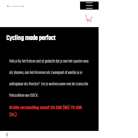
Gratis verzending vanaf €50(BE) € 70 (NL)
Cycling made perfect
Heb je bij het fietsen ooit al gedacht dat je aan het spurten was
als Boonen, aan het klimmen als Evenepoel of voelde je je
onklopbaar als Merckx? Eer je wielericonen met de iconische
fietssokken van ISOCK.
Gratis verzending vanaf 50 EUR (BE) 70 EUR
(NL)