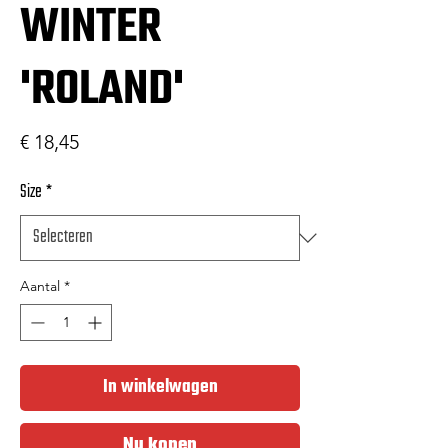
WINTER
'ROLAND'
Prijs
€ 18,45
Size
*
Aantal
*
In winkelwagen
Nu kopen