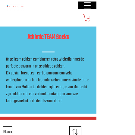
Gratis verzending vanaf €50(BE) € 70 (NL)
Athletic TEAM Socks
Onze Team sokken combineren retro wielerflair met de
perfecte pasvorm in onze athletic sokken.
Elk design brengt een eerbetoon aan iconische
wielerploegen en hun legendarische renners. Van de brute
kracht van Molteni tot de kleurrijke energie van Mapei: dit
zijn sokken met een verhaal — ontworpen voor wie
koersgevoel tot in de details waardeert.
Filteren