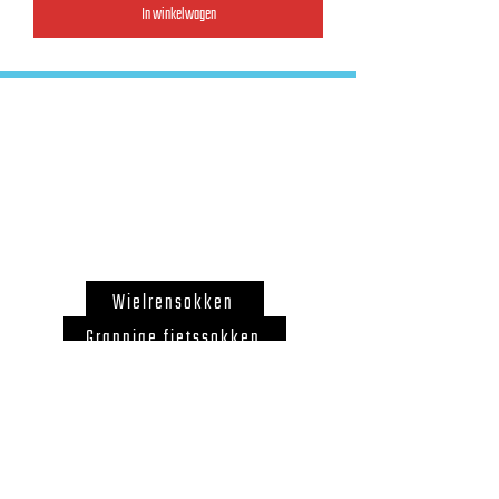
In winkelwagen
FAQ
Algemene Voorwaarden
Retourneren
Wielrensokken
Grappige fietssokken
Custom fietssokken
Cadeau voor wielrenner
Fietssokken België