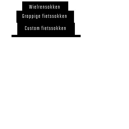
Wielrensokken
Grappige fietssokken
Custom fietssokken
Cadeau voor wielrenner
Fietssokken België
Back to Top
©2020 by LegUcy
BE0726.867.718 ZELE,
BELGIUM