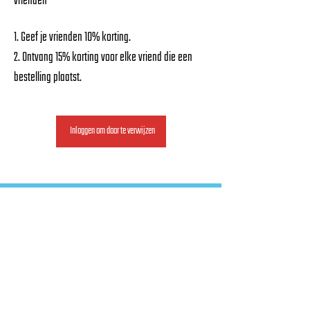
vrienden
Geef je vrienden 10% korting.
Ontvang 15% korting voor elke vriend die een
bestelling plaatst.
Inloggen om door te verwijzen
FAQ
Algemene Voorwaarden
Retourneren