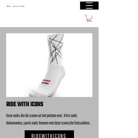
Gratis verzending vanaf €50(BE) € 70 (NL)
RIDE WITH ICONS
Onze reeks die de iconen uit het peloton eert. Klim zoals
Bahamontes, sprint zoals Boonen met deze iconische fietssokken.
RIDEWITHICONS