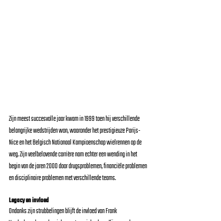
Zijn meest succesvolle jaar kwam in 1999 toen hij verschillende 
belangrijke wedstrijden won, waaronder het prestigieuze Parijs-
Nice en het Belgisch Nationaal Kampioenschap wielrennen op de 
weg. Zijn veelbelovende carrière nam echter een wending in het 
begin van de jaren 2000 door drugsproblemen, financiële problemen 
en disciplinaire problemen met verschillende teams.
Legacy en invloed
Ondanks zijn strubbelingen blijft de invloed van Frank 