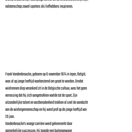
nalatenschap zowel sporters als liefhebbers inspireren.
Frank Vandenbroucke, geboren op 6 november 1974 in Ieper, België, 
was al op jonge leeftijd voorbestemd om groot te worden. Omdat 
wielrennen diep verankerd zit in de Belgische cultuur, was het geen 
verrassing dat hij zich aangetrokken voelde tot de sport. Zijn 
uitzonderlijke talent en vastberadenheid trokken al snel de aandacht 
van de wielergemeenschap en hij werd prof op de jonge leeftijd van 
20 jaar.
Vandenbroucke's vroege carrière werd gekenmerkt door 
opmerkelijke successen. Hij toonde een buitengewone 