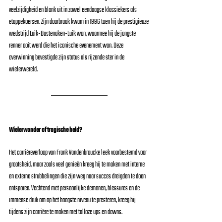
veelzijdigheid en blonk uit in zowel eendaagse klassiekers als 
etappekoersen. Zijn doorbraak kwam in 1996 toen hij de prestigieuze 
wedstrijd Luik-Bastenaken-Luik won, waarmee hij de jongste 
renner ooit werd die het iconische evenement won. Deze 
overwinning bevestigde zijn status als rijzende ster in de 
wielerwereld.
Wielerwonder of tragische held?
Het carrièreverloop van Frank Vandenbroucke leek voorbestemd voor 
grootsheid, maar zoals veel genieën kreeg hij te maken met interne 
en externe strubbelingen die zijn weg naar succes dreigden te doen 
ontsporen. Vechtend met persoonlijke demonen, blessures en de 
immense druk om op het hoogste niveau te presteren, kreeg hij 
tijdens zijn carrière te maken met talloze ups en downs.