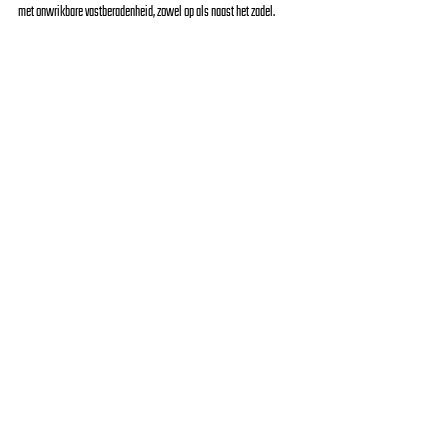
met onwrikbare vastberadenheid, zowel op als naast het zadel.