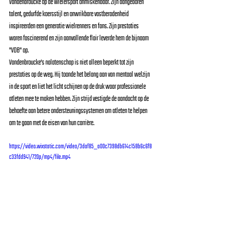
Vandenbroucke op de wielersport onmiskenbaar. Zijn aangeboren 
talent, gedurfde koersstijl en onwrikbare vastberadenheid 
inspireerden een generatie wielrenners en fans. Zijn prestaties 
waren fascinerend en zijn aanvallende flair leverde hem de bijnaam 
"VDB" op.
Vandenbroucke's nalatenschap is niet alleen beperkt tot zijn 
prestaties op de weg. Hij toonde het belang aan van mentaal welzijn 
in de sport en liet het licht schijnen op de druk waar professionele 
atleten mee te maken hebben. Zijn strijd vestigde de aandacht op de 
behoefte aan betere ondersteuningssystemen om atleten te helpen 
om te gaan met de eisen van hun carrière.
https://video.wixstatic.com/video/3daf85_a00c7398db614c158b6c6f8
c33fdd941/720p/mp4/file.mp4