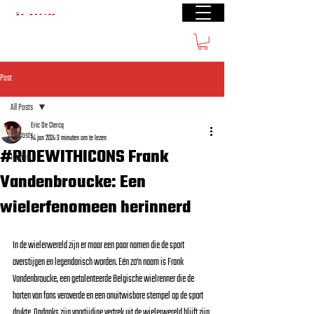
Gratis verzending vanaf €50(BE) € 70 (NL)
Post
All Posts
Eric De Clercq
All Posts
14 jan 2024
3 minuten om te lezen
#RIDEWITHICONS Frank
Iconen
Vandenbroucke: Een
wielerfenomeen herinnerd
In de wielerwereld zijn er maar een paar namen die de sport 
overstijgen en legendarisch worden. Eén zo'n naam is Frank 
Vandenbroucke, een getalenteerde Belgische wielrenner die de 
harten van fans veroverde en een onuitwisbare stempel op de sport 
drukte. Ondanks zijn voortijdige vertrek uit de wielerwereld blijft zijn 