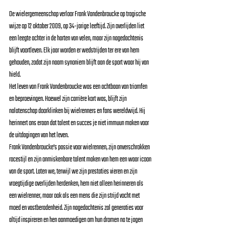
De wielergemeenschap verloor Frank Vandenbroucke op tragische 
wijze op 12 oktober 2009, op 34-jarige leeftijd. Zijn overlijden liet 
een leegte achter in de harten van velen, maar zijn nagedachtenis 
blijft voortleven. Elk jaar worden er wedstrijden ter ere van hem 
gehouden, zodat zijn naam synoniem blijft aan de sport waar hij van 
hield.
Het leven van Frank Vandenbroucke was een achtbaan van triomfen 
en beproevingen. Hoewel zijn carrière kort was, blijft zijn 
nalatenschap doorklinken bij wielrenners en fans wereldwijd. Hij 
herinnert ons eraan dat talent en succes je niet immuun maken voor 
de uitdagingen van het leven.
Frank Vandenbroucke's passie voor wielrennen, zijn onverschrokken 
racestijl en zijn onmiskenbare talent maken van hem een waar icoon 
van de sport. Laten we, terwijl we zijn prestaties vieren en zijn 
vroegtijdige overlijden herdenken, hem niet alleen herinneren als 
een wielrenner, maar ook als een mens die zijn strijd vocht met 
moed en vastberadenheid. Zijn nagedachtenis zal generaties voor 
altijd inspireren en hen aanmoedigen om hun dromen na te jagen 