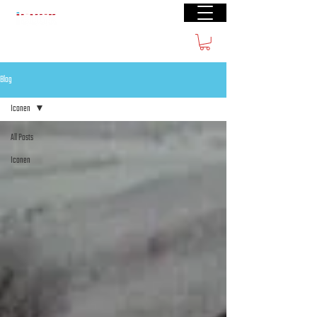
Gratis verzending vanaf €50(BE) € 70 (NL)
Blog
Iconen
All Posts
Iconen