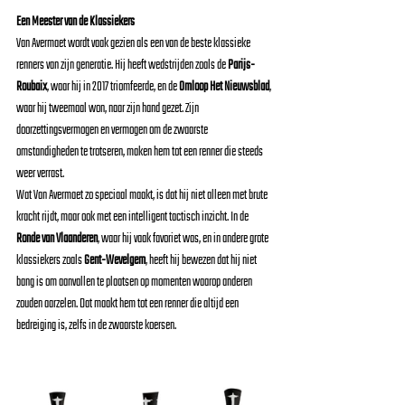
Een Meester van de Klassiekers
Van Avermaet wordt vaak gezien als een van de beste klassieke 
renners van zijn generatie. Hij heeft wedstrijden zoals de 
Parijs-
Roubaix
, waar hij in 2017 triomfeerde, en de 
Omloop Het Nieuwsblad
, 
waar hij tweemaal won, naar zijn hand gezet. Zijn 
doorzettingsvermogen en vermogen om de zwaarste 
omstandigheden te trotseren, maken hem tot een renner die steeds 
weer verrast.
Wat Van Avermaet zo speciaal maakt, is dat hij niet alleen met brute 
kracht rijdt, maar ook met een intelligent tactisch inzicht. In de 
Ronde van Vlaanderen
, waar hij vaak favoriet was, en in andere grote 
klassiekers zoals 
Gent-Wevelgem
, heeft hij bewezen dat hij niet 
bang is om aanvallen te plaatsen op momenten waarop anderen 
zouden aarzelen. Dat maakt hem tot een renner die altijd een 
bedreiging is, zelfs in de zwaarste koersen.