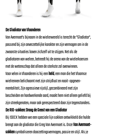
De Gladiator van Vlaanderen
Van Avermaet's bijnaam in de wielerwereld is terecht de "Gladiator", 
passend bij zijn onverzettelijke karakter en zijn vermogen om in de 
zwaarste situaties boven zichzelf uit te stijgen. Net als de 
gladiatoren van weleer, betreedt hij de arena van de wielerkoersen 
met de wetenschap dat alleen de sterkste zal overwinnen.
Voor velen in Vlaanderen is hij een 
held
, een man die het Vlaamse 
wielrennen belichaamt met zijn strijdlust en nooit-opgeven-
mentaliteit. Zijn agressieve rijstijl, gecombineerd met zijn 
bescheiden en hardwerkende aard, maakt hem niet alleen geliefd bij 
zijn streekgenoten, maar ook gerespecteerd door zijn tegenstanders.
De RIO-sokken: Draag de Geest van een Gladiator
Bij ISOCK hebben we een speciale lijn sokken ontwikkeld die hulde 
brengt aan de gladiator die Greg Van Avermaet is. Onze 
Van Avermaet-
sokken
 symboliseren doorzettingsvermogen, passie en stijl. Als je 