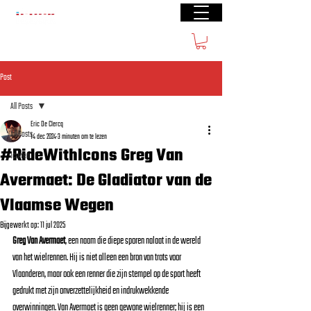
Gratis verzending vanaf €50(BE) € 70 (NL)
Post
All Posts
Eric De Clercq
All Posts
14 dec 2024
3 minuten om te lezen
#RideWithIcons Greg Van
Iconen
Avermaet: De Gladiator van de
Vlaamse Wegen
Bijgewerkt op:
11 jul 2025
Greg Van Avermaet
, een naam die diepe sporen nalaat in de wereld 
van het wielrennen. Hij is niet alleen een bron van trots voor 
Vlaanderen, maar ook een renner die zijn stempel op de sport heeft 
gedrukt met zijn onverzettelijkheid en indrukwekkende 
overwinningen. Van Avermaet is geen gewone wielrenner; hij is een 