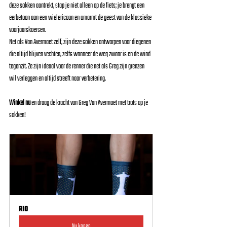
deze sokken aantrekt, stap je niet alleen op de fiets; je brengt een 
eerbetoon aan een wielericoon en omarmt de geest van de klassieke 
voorjaarskoersen.
Net als Van Avermaet zelf, zijn deze sokken ontworpen voor diegenen 
die altijd blijven vechten, zelfs wanneer de weg zwaar is en de wind 
tegenzit. Ze zijn ideaal voor de renner die net als Greg zijn grenzen 
wil verleggen en altijd streeft naar verbetering.
Winkel nu
 en draag de kracht van Greg Van Avermaet met trots op je 
sokken!
RIO
Nu kopen