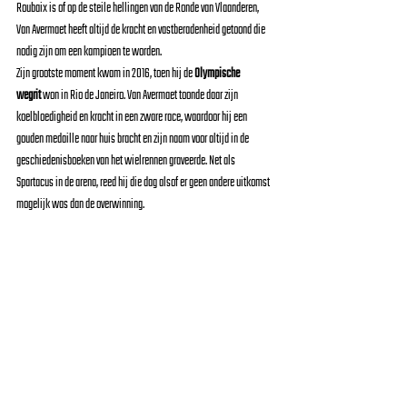
Roubaix is of op de steile hellingen van de Ronde van Vlaanderen, 
Van Avermaet heeft altijd de kracht en vastberadenheid getoond die 
nodig zijn om een kampioen te worden.
Zijn grootste moment kwam in 2016, toen hij de 
Olympische 
wegrit
 won in Rio de Janeiro. Van Avermaet toonde daar zijn 
koelbloedigheid en kracht in een zware race, waardoor hij een 
gouden medaille naar huis bracht en zijn naam voor altijd in de 
geschiedenisboeken van het wielrennen graveerde. Net als 
Spartacus in de arena, reed hij die dag alsof er geen andere uitkomst 
mogelijk was dan de overwinning.