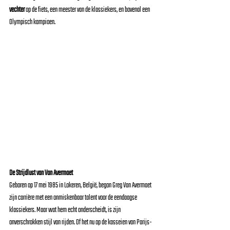
vechter
 op de fiets, een meester van de klassiekers, en bovenal een 
Olympisch kampioen.
De Strijdlust van Van Avermaet
Geboren op 17 mei 1985 in Lokeren, België, begon Greg Van Avermaet 
zijn carrière met een onmiskenbaar talent voor de eendaagse 
klassiekers. Maar wat hem echt onderscheidt, is zijn 
onverschrokken stijl van rijden. Of het nu op de kasseien van Parijs-