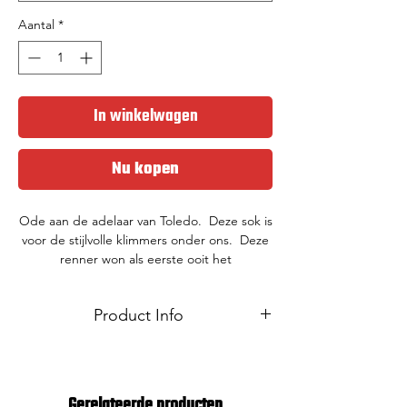
Aantal
*
In winkelwagen
Nu kopen
Ode aan de adelaar van Toledo. Deze sok is
voor de stijlvolle klimmers onder ons. Deze
renner won als eerste ooit het
bergklassement in de 3 grote rondes en
was naast zijn klimtalent ook gekend voor
Product Info
zijn succes bij de vrouwen. Draag deze sok
dus met waarde en de nodige stijl.
Met mesh op de wreef voor ventilatie
19 cm hoog manchet
Verstevigde hiel en tenen
Gerelateerde producten
95% Polyamide, 5% Elasthane