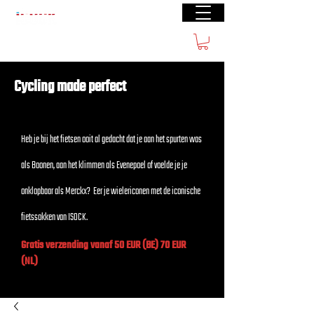
Gratis verzending vanaf €50(BE) € 70 (NL)
Cycling made perfect
Heb je bij het fietsen ooit al gedacht dat je aan het spurten was
als Boonen, aan het klimmen als Evenepoel of voelde je je
onklopbaar als Merckx? Eer je wielericonen met de iconische
fietssokken van ISOCK.
Gratis verzending vanaf 50 EUR (BE) 70 EUR
(NL)