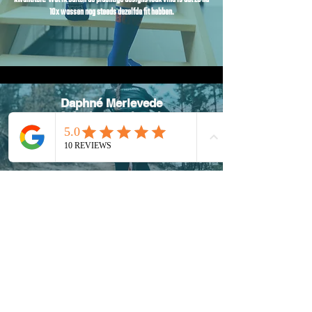
10x wassen nog steeds dezelfde fit hebben.
Daphné Merlevede
@daphnemerlevede
Geweldige duurzame sokjes die comfy zitten en er super uitzien.
Met een knipoog naar de grootste aller tijden.
Tom Burms
@mrburms
Ik hou van eenvoudige fietssokken, maar soms mogen ze toch ook
dat tikkeltje meer hebben. Dit is waar ISOCK in uitblinkt, eenvoud
met dat tikkeltje meer! Als je dat dan ook nog eens koppelt aan
topkwaliteit.