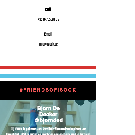
Call
+32 0473559085
Email
info@isock.be
#FRIENDSOFISOCK
Bjorn De
Decker
@bjornded
Bij ISOCK is gekozen voor kwaliteit fietssokken in plaats van
kwantiteit. Wat ik buiten de prachtige designs leuk vind is dat ze na