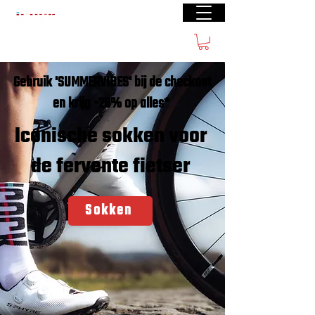
Gratis verzending vanaf €50(BE) € 70 (NL)
Gebruik 'SUMMERVIBES' bij de checkout
en krijg -20% op alles*
Iconische sokken voor
de fervente fietser
Sokken